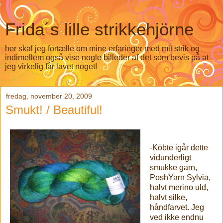
Frida´s lille strikkehjörne
her skal jeg fortælle om mine erfaringer med mit strik og
indimellem også vise nogle billeder af det som bevis på at
jeg virkelig får lavet noget!
fredag, november 20, 2009
Smukt! / Beautiful!
-Köbte igår dette
vidunderligt
smukke garn,
PoshYarn Sylvia,
halvt merino uld,
halvt silke,
håndfarvet. Jeg
ved ikke endnu